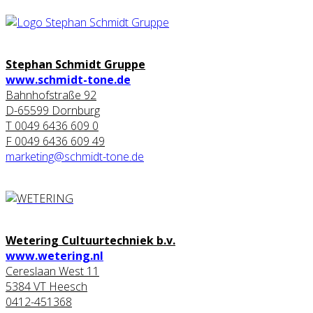
Stephan Schmidt Gruppe
www.schmidt-tone.de
Bahnhofstraße 92
D-65599 Dornburg
T 0049 6436 609 0
F 0049 6436 609 49
m
arketing@schmidt-tone.de
Wetering Cultuurtechniek b.v.
www.wetering.nl
Cereslaan West 11
5384 VT Heesch
0412-451368