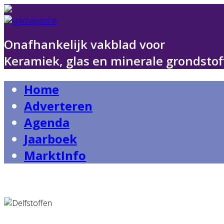
Onafhankelijk vakblad voor
Keramiek, glas en minerale grondstof
Home
Adverteren
Agenda
Jaarboek
MarktInfo