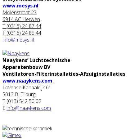
www.mesys.nl
Molenstraat 27
6914 AC Herwen
T (0316) 24 87 44
F (0316) 24 85 44
info@mesys.nl
Naaykens’ Luchttechnische
Apparatenbouw BV
Ventilatoren-Filterinstallaties-Afzuiginstallaties
www.naaykens.com
Lovense Kanaaldijk 61
5013 BJ Tilburg
T (013) 542 50 02
E
info@naaykens.com